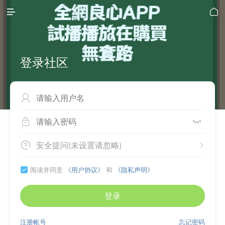


登录社区



安全提问(未设置请忽略)


阅读并同意
《用户协议》
和
《隐私声明》

登录
注册帐号
忘记密码