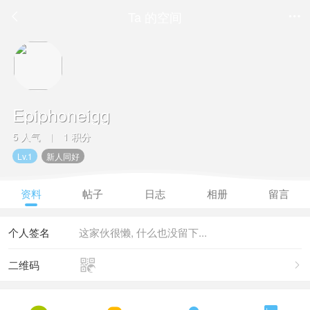
Ta 的空间


Epiphoneigg
5 人气
1 积分
|
Lv.1
新人同好
资料
帖子
日志
相册
留言
个人签名
这家伙很懒, 什么也没留下...

二维码
