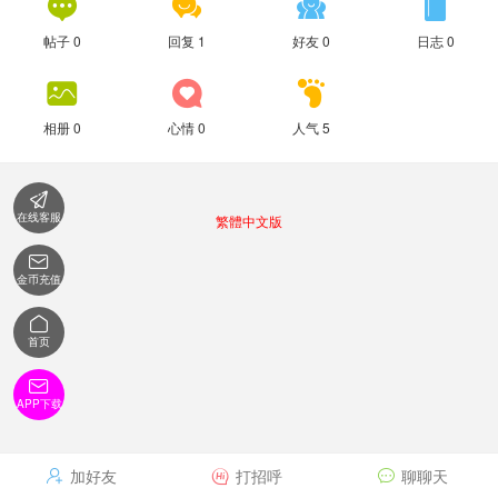




帖子 0
回复 1
好友 0
日志 0



相册 0
心情 0
人气 5

在线客服
繁體中文版

金币充值

首页

APP下载
加好友
打招呼
聊聊天


